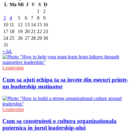
L
Ma
Mi
J
V
S
D
1
2
3
4
5
6
7
8
9
10
11
12
13
14
15
16
17
18
19
20
21
22
23
24
25
26
27
28
29
30
31
« iul.
Leadership
Cum sa ajuti echipa ta sa invete din esecuri printr-
un leadership sustinator
Leadership
Cum sa construiesti o cultura organizationala
puternica in jurul leadership-ului