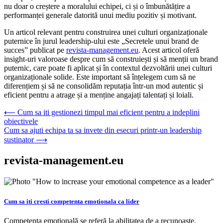
nu doar o creștere a moralului echipei, ci și o îmbunătățire a
performanței generale datorită unui mediu pozitiv și motivant.
Un articol relevant pentru construirea unei culturi organizaționale
puternice în jurul leadership-ului este „Secretele unui brand de
succes” publicat pe
revista-management.eu
. Acest articol oferă
insight-uri valoroase despre cum să construiești și să menții un brand
puternic, care poate fi aplicat și în contextul dezvoltării unei culturi
organizaționale solide. Este important să înțelegem cum să ne
diferențiem și să ne consolidăm reputația într-un mod autentic și
eficient pentru a atrage și a menține angajați talentați și loiali.
Navigare
⟵
Cum sa iti gestionezi timpul mai eficient pentru a indeplini
obiectivele
în
Cum sa ajuti echipa ta sa invete din esecuri printr-un leadership
articole
sustinator
⟶
revista-management.eu
Cum sa iti cresti competenta emotionala ca lider
Competența emoțională se referă la abilitatea de a recunoaște,