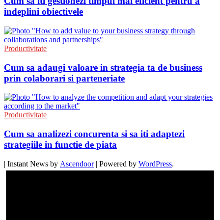
Cum sa iti gestionezi timpul mai eficient pentru a
indeplini obiectivele
Productivitate
Cum sa adaugi valoare in strategia ta de business
prin colaborari si parteneriate
Productivitate
Cum sa analizezi concurenta si sa iti adaptezi
strategiile in functie de piata
| Instant News by
Ascendoor
| Powered by
WordPress
.