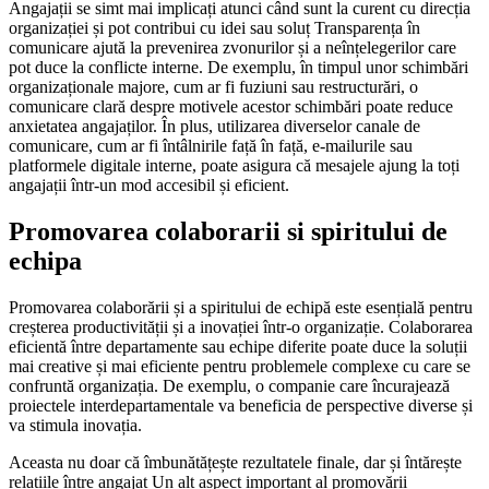
Angajații se simt mai implicați atunci când sunt la curent cu direcția
organizației și pot contribui cu idei sau soluț Transparența în
comunicare ajută la prevenirea zvonurilor și a neînțelegerilor care
pot duce la conflicte interne. De exemplu, în timpul unor schimbări
organizaționale majore, cum ar fi fuziuni sau restructurări, o
comunicare clară despre motivele acestor schimbări poate reduce
anxietatea angajaților. În plus, utilizarea diverselor canale de
comunicare, cum ar fi întâlnirile față în față, e-mailurile sau
platformele digitale interne, poate asigura că mesajele ajung la toți
angajații într-un mod accesibil și eficient.
Promovarea colaborarii si spiritului de
echipa
Promovarea colaborării și a spiritului de echipă este esențială pentru
creșterea productivității și a inovației într-o organizație. Colaborarea
eficientă între departamente sau echipe diferite poate duce la soluții
mai creative și mai eficiente pentru problemele complexe cu care se
confruntă organizația. De exemplu, o companie care încurajează
proiectele interdepartamentale va beneficia de perspective diverse și
va stimula inovația.
Aceasta nu doar că îmbunătățește rezultatele finale, dar și întărește
relațiile între angajaț Un alt aspect important al promovării