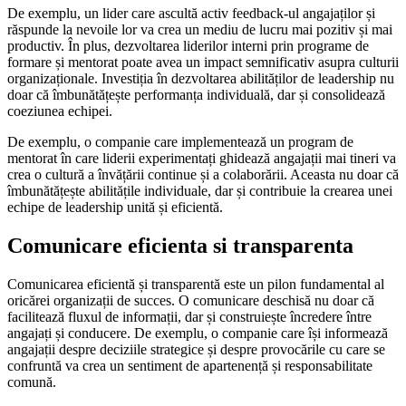
De exemplu, un lider care ascultă activ feedback-ul angajaților și
răspunde la nevoile lor va crea un mediu de lucru mai pozitiv și mai
productiv. În plus, dezvoltarea liderilor interni prin programe de
formare și mentorat poate avea un impact semnificativ asupra culturii
organizaționale. Investiția în dezvoltarea abilităților de leadership nu
doar că îmbunătățește performanța individuală, dar și consolidează
coeziunea echipei.
De exemplu, o companie care implementează un program de
mentorat în care liderii experimentați ghidează angajații mai tineri va
crea o cultură a învățării continue și a colaborării. Aceasta nu doar că
îmbunătățește abilitățile individuale, dar și contribuie la crearea unei
echipe de leadership unită și eficientă.
Comunicare eficienta si transparenta
Comunicarea eficientă și transparentă este un pilon fundamental al
oricărei organizații de succes. O comunicare deschisă nu doar că
facilitează fluxul de informații, dar și construiește încredere între
angajați și conducere. De exemplu, o companie care își informează
angajații despre deciziile strategice și despre provocările cu care se
confruntă va crea un sentiment de apartenență și responsabilitate
comună.