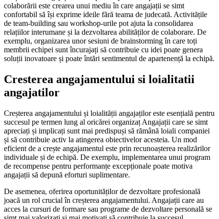
colaborării este crearea unui mediu în care angajații se simt
confortabil să își exprime ideile fără teama de judecată. Activitățile
de team-building sau workshop-urile pot ajuta la consolidarea
relațiilor interumane și la dezvoltarea abilităților de colaborare. De
exemplu, organizarea unor sesiuni de brainstorming în care toți
membrii echipei sunt încurajați să contribuie cu idei poate genera
soluții inovatoare și poate întări sentimentul de apartenență la echipă.
Cresterea angajamentului si loialitatii
angajatilor
Creșterea angajamentului și loialității angajaților este esențială pentru
succesul pe termen lung al oricărei organizaț Angajații care se simt
apreciați și implicați sunt mai predispuși să rămână loiali companiei
și să contribuie activ la atingerea obiectivelor acesteia. Un mod
eficient de a crește angajamentul este prin recunoașterea realizărilor
individuale și de echipă. De exemplu, implementarea unui program
de recompense pentru performanțe excepționale poate motiva
angajații să depună eforturi suplimentare.
De asemenea, oferirea oportunităților de dezvoltare profesională
joacă un rol crucial în creșterea angajamentului. Angajații care au
acces la cursuri de formare sau programe de dezvoltare personală se
simt mai valorizați și mai motivați să contribuie la succesul