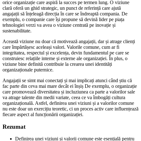
orice organizație care aspiră la succes pe termen lung. O viziune
clară oferă un ghid strategic, un punct de referință care ajută
angajații să înțeleagă direcția în care se îndreaptă compania. De
exemplu, o companie care își propune să devină lider pe piața
tehnologiei verzi va avea o viziune centrată pe inovație și
sustenabilitate.
Această viziune nu doar că motivează angajații, dar și atrage clienți
care împărtășesc aceleași valori. Valorile comune, cum ar fi
integritatea, respectul și excelența, devin fundamentul pe care se
construiesc relațiile interne și externe ale organizației. În plus, o
viziune bine definită contribuie la crearea unei identități
organizaționale puternice.
Angajații se simt mai conectați și mai implicați atunci când știu că
fac parte din ceva mai mare decât ei înșiș De exemplu, o organizație
care promovează diversitatea și incluziunea ca parte a valorilor sale
va atrage talente din medii variate, ceea ce va îmbogăți cultura
organizațională. Astfel, definirea unei viziuni și a valorilor comune
nu este doar un exercițiu teoretic, ci un proces activ care influențează
fiecare aspect al funcționării organizației.
Rezumat
Definirea unei viziuni și valorii comune este esențială pentru