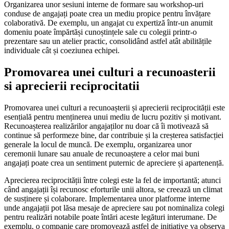
Organizarea unor sesiuni interne de formare sau workshop-uri
conduse de angajați poate crea un mediu propice pentru învățare
colaborativă. De exemplu, un angajat cu expertiză într-un anumit
domeniu poate împărtăși cunoștințele sale cu colegii printr-o
prezentare sau un atelier practic, consolidând astfel atât abilitățile
individuale cât și coeziunea echipei.
Promovarea unei culturi a recunoasterii
si aprecierii reciprocitatii
Promovarea unei culturi a recunoașterii și aprecierii reciprocității este
esențială pentru menținerea unui mediu de lucru pozitiv și motivant.
Recunoașterea realizărilor angajaților nu doar că îi motivează să
continue să performeze bine, dar contribuie și la creșterea satisfacției
generale la locul de muncă. De exemplu, organizarea unor
ceremonii lunare sau anuale de recunoaștere a celor mai buni
angajați poate crea un sentiment puternic de apreciere și apartenență.
Aprecierea reciprocității între colegi este la fel de importantă; atunci
când angajații își recunosc eforturile unii altora, se creează un climat
de susținere și colaborare. Implementarea unor platforme interne
unde angajații pot lăsa mesaje de apreciere sau pot nominaliza colegi
pentru realizări notabile poate întări aceste legături interumane. De
exemplu, o companie care promovează astfel de inițiative va observa