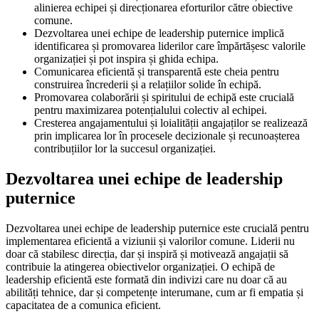
alinierea echipei și direcționarea eforturilor către obiective
comune.
Dezvoltarea unei echipe de leadership puternice implică
identificarea și promovarea liderilor care împărtășesc valorile
organizației și pot inspira și ghida echipa.
Comunicarea eficientă și transparentă este cheia pentru
construirea încrederii și a relațiilor solide în echipă.
Promovarea colaborării și spiritului de echipă este crucială
pentru maximizarea potențialului colectiv al echipei.
Cresterea angajamentului și loialității angajaților se realizează
prin implicarea lor în procesele decizionale și recunoașterea
contribuțiilor lor la succesul organizației.
Dezvoltarea unei echipe de leadership
puternice
Dezvoltarea unei echipe de leadership puternice este crucială pentru
implementarea eficientă a viziunii și valorilor comune. Liderii nu
doar că stabilesc direcția, dar și inspiră și motivează angajații să
contribuie la atingerea obiectivelor organizației. O echipă de
leadership eficientă este formată din indivizi care nu doar că au
abilități tehnice, dar și competențe interumane, cum ar fi empatia și
capacitatea de a comunica eficient.